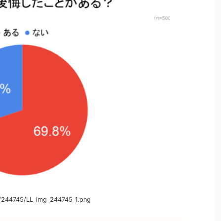
/244745/LL_img_244745_1.png