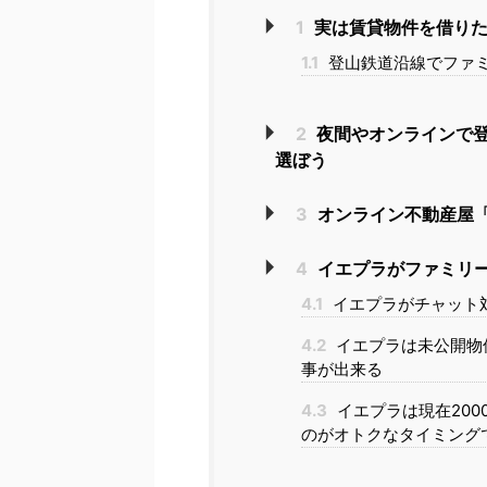
1
実は賃貸物件を借りた
1.1
登山鉄道沿線でファ
2
夜間やオンラインで
選ぼう
3
オンライン不動産屋「
4
イエプラがファミリ
4.1
イエプラがチャット
4.2
イエプラは未公開物
事が出来る
4.3
イエプラは現在20
のがオトクなタイミング