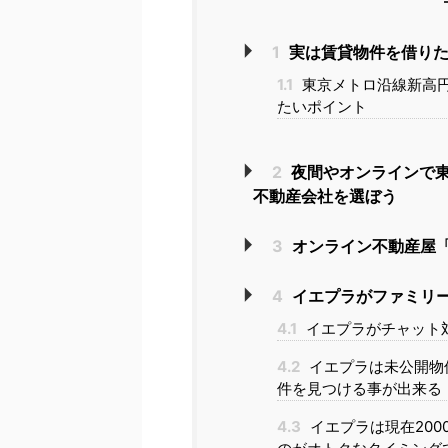
1
実は賃貸物件を借りた
1.1
東京メトロ沿線新高
たいポイント
2
夜間やオンラインで
不動産会社を選ぼう
3
オンライン不動産屋「
4
イエプラがファミリ
4.1
イエプラがチャット
4.2
イエプラは未公開物
件を見つける事が出来る
4.3
イエプラは現在20