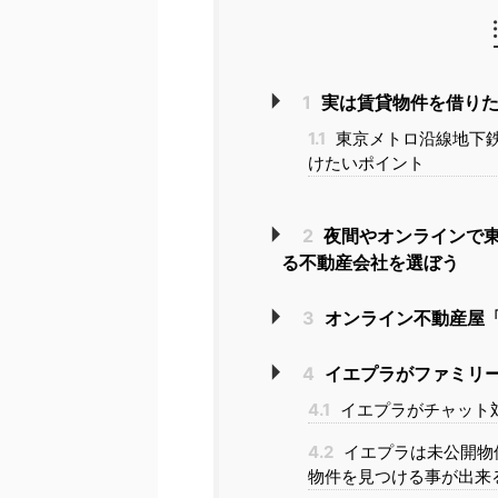
1
実は賃貸物件を借りた
1.1
東京メトロ沿線地下
けたいポイント
2
夜間やオンラインで
る不動産会社を選ぼう
3
オンライン不動産屋「
4
イエプラがファミリ
4.1
イエプラがチャット
4.2
イエプラは未公開物
物件を見つける事が出来