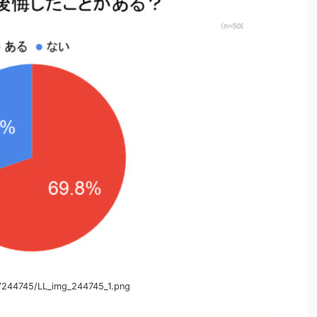
/244745/LL_img_244745_1.png