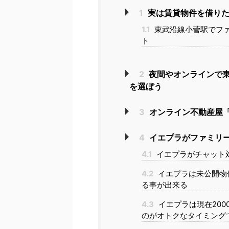
1
実は賃貸物件を借りた
1.1
東武沿線小菅駅でフ
ト
2
夜間やオンラインで
を選ぼう
3
オンライン不動産屋「
4
イエプラがファミリ
4.1
イエプラがチャット
4.2
イエプラは未公開物
る事が出来る
4.3
イエプラは現在20
のがオトクなタイミング