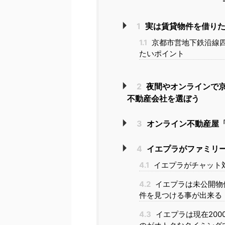
1
実は賃貸物件を借りた
1.1
京都市営地下鉄沿線
たいポイント
2
夜間やオンラインで
不動産会社を選ぼう
3
オンライン不動産屋「
4
イエプラがファミリ
4.1
イエプラがチャット
4.2
イエプラは未公開物
件を見つける事が出来る
4.3
イエプラは現在20