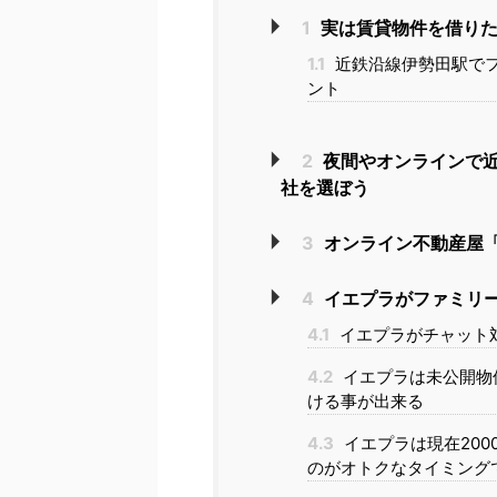
1
実は賃貸物件を借りた
1.1
近鉄沿線伊勢田駅で
ント
2
夜間やオンラインで
社を選ぼう
3
オンライン不動産屋「
4
イエプラがファミリ
4.1
イエプラがチャット
4.2
イエプラは未公開物
ける事が出来る
4.3
イエプラは現在20
のがオトクなタイミング