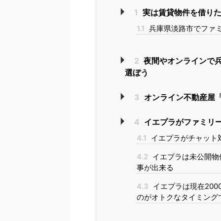
1
実は賃貸物件を借りた
1.1
兵庫県淡路市でファ
2
夜間やオンラインで
選ぼう
3
オンライン不動産屋「
4
イエプラがファミリ
4.1
イエプラがチャット
4.2
イエプラは未公開物
事が出来る
4.3
イエプラは現在20
のがオトクなタイミング