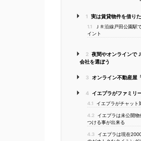
1
実は賃貸物件を借りた
1.1
ＪＲ沿線戸田公園駅
イント
2
夜間やオンラインで
会社を選ぼう
3
オンライン不動産屋「
4
イエプラがファミリ
4.1
イエプラがチャット
4.2
イエプラは未公開物
つける事が出来る
4.3
イエプラは現在20