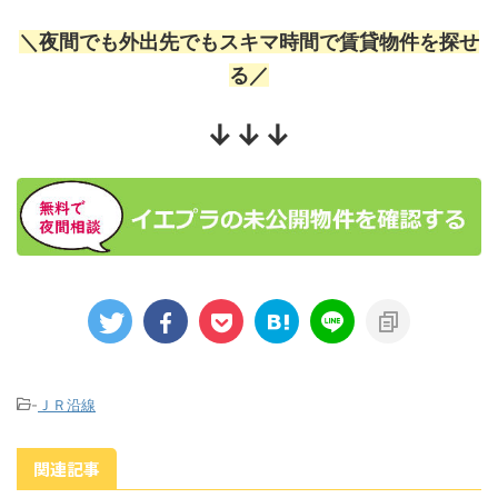
＼夜間でも外出先でもスキマ時間で賃貸物件を探せ
る／
↓↓↓
-
ＪＲ沿線
関連記事