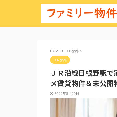
HOME
>
ＪＲ沿線
>
ＪＲ沿線
ＪＲ沿線日根野駅で
メ賃貸物件＆未公開
2022年5月20日