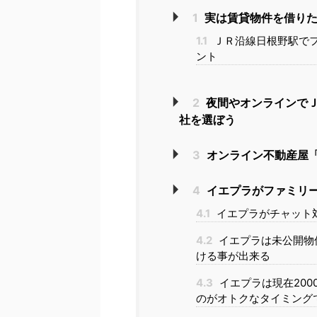
1
実は賃貸物件を借りた
1.1
ＪＲ沿線日根野駅で
ント
2
夜間やオンラインで
社を選ぼう
3
オンライン不動産屋「
4
イエプラがファミリ
4.1
イエプラがチャット
4.2
イエプラは未公開物
ける事が出来る
4.3
イエプラは現在20
のがオトクなタイミング